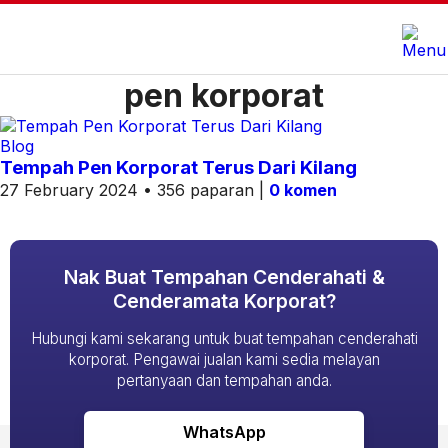
pen korporat
Blog
Tempah Pen Korporat Terus Dari Kilang
27 February 2024 • 356 paparan |
0 komen
Nak Buat Tempahan Cenderahati &
Cenderamata Korporat?
Hubungi kami sekarang untuk buat tempahan cenderahati
korporat. Pengawai jualan kami sedia melayan
pertanyaan dan tempahan anda.
WhatsApp