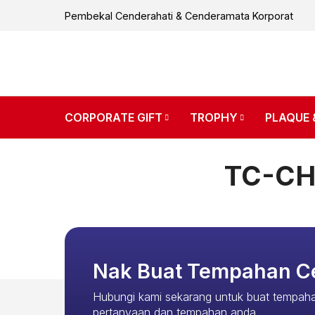
Pembekal Cenderahati & Cenderamata Korporat
CORPORATE GIFT
TROPHY
PLAQUE 
TC-CH
Nak Buat Tempahan C
Hubungi kami sekarang untuk buat tempaha
pertanyaan dan tempahan anda.