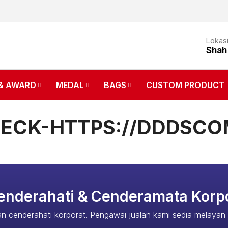
Lokas
Shah
& AWARD
MEDAL
BAGS
CUSTOM PRODUCT
ECK-HTTPS://DDDSC
enderahati &
Cenderamata Korp
n cenderahati korporat. Pengawai jualan kami sedia melayan